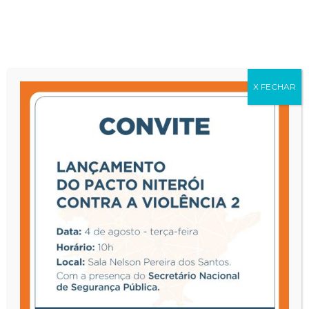
(21) 98353-1018
pactocontraviolencia@niteroi.rj.gov.br
X FECHAR
Encontro de formação
sobre paternidade
ativa reúne
profissionais de saúde
em Niterói