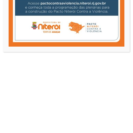
17 de abril de 2026
Profissionais da rede municipal de saúde
participaram do Encontro de Formação
Permanente com foco em Paternidade Ativa,
realizado em Niterói, como parte das ações do
Programa Escola da Família.
A atividade promoveu momentos de
aprendizado, troca de experiências e reflexão
sobre o papel da paternidade no
fortalecimento dos vínculos familiares e na