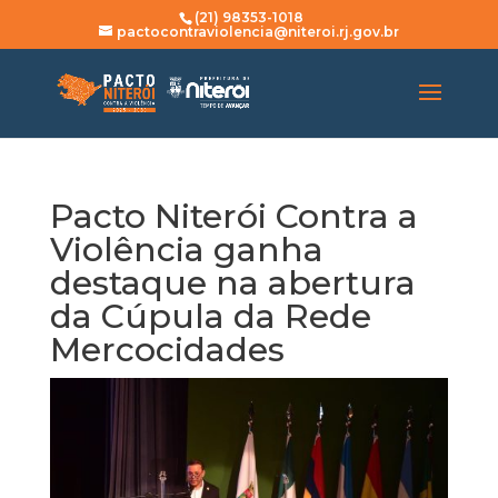
(21) 98353-1018
pactocontraviolencia@niteroi.rj.gov.br
Pacto Niterói Contra a
Violência ganha
destaque na abertura
da Cúpula da Rede
Mercocidades